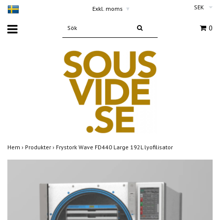
SEK
Exkl. moms
▾
0
Hem
›
Produkter
›
Frystork Wave FD440 Large 192L lyofilisator