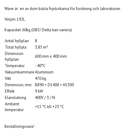
Wave är en av dom bästa frystorkarna för forskning och laboratorier.
Volym: 192L
Kapacitet: 60kg (OBS! Detta kan variera)
Antal hyllplan
8
Total hyllyta
3,85 m²
Dimension
600 mm x 400 mm
hyllplan
Temperatur
- 40°C
Vakuumkammare
Aluminium
Vikt
470 kg
Dimension, mm
B890 × D1400 × H1300
Effekt
9 kW
Elanslutning
400V / 3 / N
Ambient
+15 °C till +23 °C
temperatur
Beställningsvara!