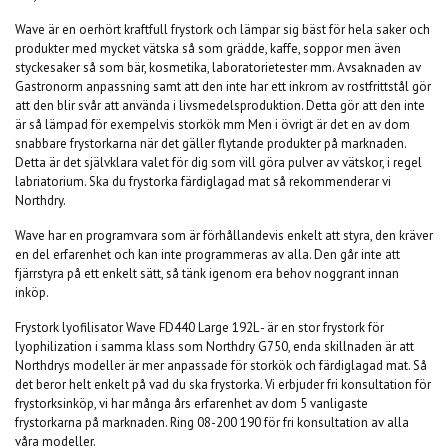
Wave är en oerhört kraftfull frystork och lämpar sig bäst för hela saker och
produkter med mycket vätska så som grädde, kaffe, soppor men även
styckesaker så som bär, kosmetika, laboratorietester mm. Avsaknaden av
Gastronorm anpassning samt att den inte har ett inkrom av rostfrittstål gör
att den blir svår att använda i livsmedelsproduktion. Detta gör att den inte
är så lämpad för exempelvis storkök mm Men i övrigt är det en av dom
snabbare frystorkarna när det gäller flytande produkter på marknaden.
Detta är det självklara valet för dig som vill göra pulver av vätskor, i regel
labriatorium. Ska du frystorka färdiglagad mat så rekommenderar vi
Northdry.
Wave har en programvara som är förhållandevis enkelt att styra, den kräver
en del erfarenhet och kan inte programmeras av alla. Den går inte att
fjärrstyra på ett enkelt sätt, så tänk igenom era behov noggrant innan
inköp.
Frystork lyofilisator Wave FD440 Large 192L - är en stor frystork för
lyophilization i samma klass som Northdry G750, enda skillnaden är att
Northdrys modeller är mer anpassade för storkök och färdiglagad mat. Så
det beror helt enkelt på vad du ska frystorka. Vi erbjuder fri konsultation för
frystorksinköp, vi har många års erfarenhet av dom 5 vanligaste
frystorkarna på marknaden. Ring 08-200 190 för fri konsultation av alla
våra modeller.