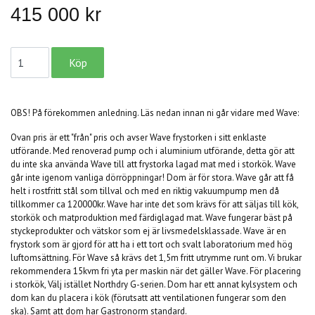
415 000 kr
OBS! På förekommen anledning. Läs nedan innan ni går vidare med Wave:
Ovan pris är ett "från" pris och avser Wave frystorken i sitt enklaste
utförande. Med renoverad pump och i aluminium utförande, detta gör att
du inte ska använda Wave till att frystorka lagad mat med i storkök. Wave
går inte igenom vanliga dörröppningar! Dom är för stora. Wave går att få
helt i rostfritt stål som tillval och med en riktig vakuumpump men då
tillkommer ca 120000kr. Wave har inte det som krävs för att säljas till kök,
storkök och matproduktion med färdiglagad mat. Wave fungerar bäst på
styckeprodukter och vätskor som ej är livsmedelsklassade. Wave är en
frystork som är gjord för att ha i ett tort och svalt laboratorium med hög
luftomsättning. För Wave så krävs det 1,5m fritt utrymme runt om. Vi brukar
rekommendera 15kvm fri yta per maskin när det gäller Wave. För placering
i storkök, Välj istället Northdry G-serien. Dom har ett annat kylsystem och
dom kan du placera i kök (förutsatt att ventilationen fungerar som den
ska). Samt att dom har Gastronorm standard.