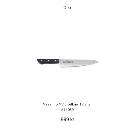
0 kr
Masahiro MV Brödkniv 17,5 cm
#14039
999 kr