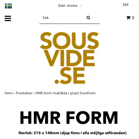
SEK
Exkl. moms
▾
0
Hem
›
Produkter
›
HMR form matlåda i plast Duniform