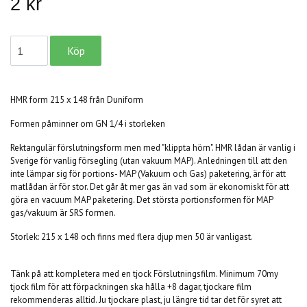
2 kr
HMR form 215 x 148 från Duniform
Formen påminner om GN 1/4 i storleken
Rektangulär förslutningsform men med "klippta hörn". HMR lådan är vanlig i
Sverige för vanlig försegling (utan vakuum MAP). Anledningen till att den
inte lämpar sig för portions- MAP (Vakuum och Gas) paketering, är för att
matlådan är för stor. Det går åt mer gas än vad som är ekonomiskt för att
göra en vacuum MAP paketering. Det största portionsformen för MAP
gas/vakuum är SRS formen.
Storlek: 215 x 148 och finns med flera djup men 50 är vanligast.
Tänk på att kompletera med en tjock Förslutningsfilm. Minimum 70my
tjock film för att förpackningen ska hålla +8 dagar, tjockare film
rekommenderas alltid. Ju tjockare plast, ju längre tid tar det för syret att