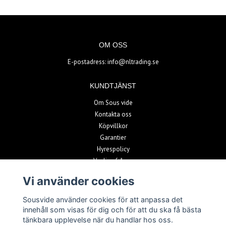
OM OSS
E-postadress:
info@nltrading.se
KUNDTJÄNST
Om Sous vide
Kontakta oss
Köpvillkor
Garantier
Hyrespolicy
Vanliga frågor
Vi använder cookies
BETALSÄTT
Sousvide använder cookies för att anpassa det
innehåll som visas för dig och för att du ska få bästa
tänkbara upplevelse när du handlar hos oss.