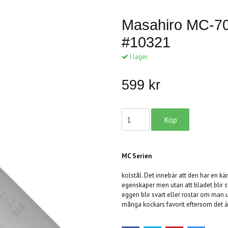
Masahiro MC-70
#10321
I lager.
599 kr
MC Serien
Masahiro MC se
kolstål. Det innebär att den har en k
egenskaper men utan att bladet blir sv
eggen blir svart eller rostar om man ut
många kockars favorit eftersom det är