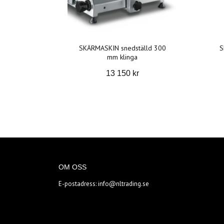
SKÄRMASKIN snedställd 300
S
mm klinga
13 150 kr
OM OSS
E-postadress:
info@nltrading.se