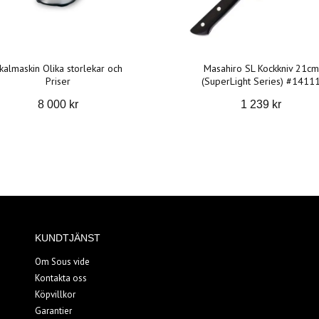
kalmaskin Olika storlekar och
Masahiro SL Kockkniv 21cm
Priser
(SuperLight Series) #1411
8 000 kr
1 239 kr
KUNDTJÄNST
Om Sous vide
Kontakta oss
Köpvillkor
Garantier