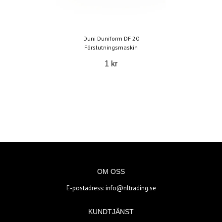
Duni Duniform DF 20
Förslutningsmaskin
1 kr
OM OSS
E-postadress:
info@nltrading.se
KUNDTJÄNST