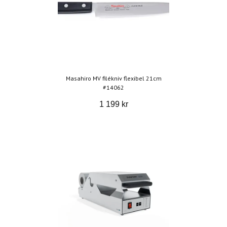
Masahiro MV filékniv flexibel 21cm
#14062
1 199 kr