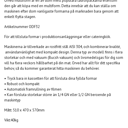
Orved multiform är en av dom mest populära lådförpackarna eftersom
den går att köpa med en multiform. Detta innebär att du kan ställa om
maskinen efter dom vanligaste formarna på marknaden bara genom att
enkelt flytta stagen.
Artikelnummer ODF32
För att tillsluta formar i produktionsanläggningar eller cateringkök.
Maskinerna är tillverkade av rostfritt stål AISI 304, och kombinerar kvalité,
användarvänlighet med kompakt design. Denna typ av modell finns i flera
storlekar och med vakuum (Bucsh vakuum) och livsmedelsgas för dig som
vill ha flera veckors hållbarhet på din mat. Orved har allt för ditt specifika
behov, så du kommer garanterat hitta maskinen du behöver.
• Tryck bara in kassetten för att försluta dina fyllda formar
• Robust och kompakt
• Automatisk framrullning av filmen
• Kan försluta storlekar större än 1/4 GN eller 1/2 GN beroende på
maskintyp
Mått: 510 x 470 x 570mm
Vikt:40kg