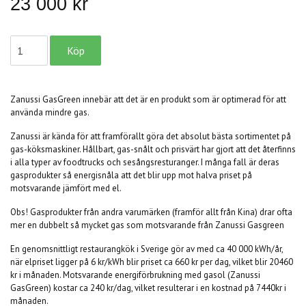
23 000 kr
Zanussi GasGreen innebär att det är en produkt som är optimerad för att
använda mindre gas.
Zanussi är kända för att framförallt göra det absolut bästa sortimentet på
gas-köksmaskiner. Hållbart, gas-snålt och prisvärt har gjort att det återfinns
i alla typer av foodtrucks och sesångsresturanger. I många fall är deras
gasprodukter så energisnåla att det blir upp mot halva priset på
motsvarande jämfört med el.
Obs! Gasprodukter från andra varumärken (framför allt från Kina) drar ofta
mer en dubbelt så mycket gas som motsvarande från Zanussi Gasgreen
En genomsnittligt restaurangkök i Sverige gör av med ca 40 000 kWh/år,
när elpriset ligger på 6 kr/kWh blir priset ca 660 kr per dag, vilket blir 20460
kr i månaden. Motsvarande energiförbrukning med gasol (Zanussi
GasGreen) kostar ca 240 kr/dag, vilket resulterar i en kostnad på 7440kr i
månaden.