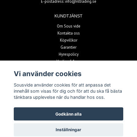
E-postadress:
info@nltrading.se
KUNDTJÄNST
Om Sous vide
Kontakta oss
Köpvillkor
Garantier
Hyrespolicy
Vanliga frågor
Vi använder cookies
BETALSÄTT
Sousvide använder cookies för att anpassa det
innehåll som visas för dig och för att du ska få bästa
tänkbara upplevelse när du handlar hos oss.
Godkänn alla
© Copyright 2026 Sousvide
Inställningar
Powered by Quickbutik