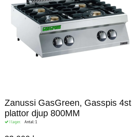
Zanussi GasGreen, Gasspis 4st
plattor djup 800MM
I lager.
Antal:
1