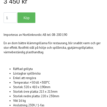
3 450 kr
Importeras av Nortlinknordic AB tel: 08-200 190
En av dom bättre klämmgrillarna för restaurang, blir snabbt varm och ger
stor effekt. Rostfritt stål på hölje och spillbricka, gjutjärnsgrillplattor,
värmebeständig plasthandtag
Räfflad grillyta
Löstagbar spillbricka
Enkel att rengöra
Temperatur: +50 till +300°C
Storlek: 320 x 410 x 190mm
Storlek övre platta: 215 x 215mm
Storlek nedre platta: 220 x 230mm
Vikt 16 kg
Anslutning 230V / 1-fas