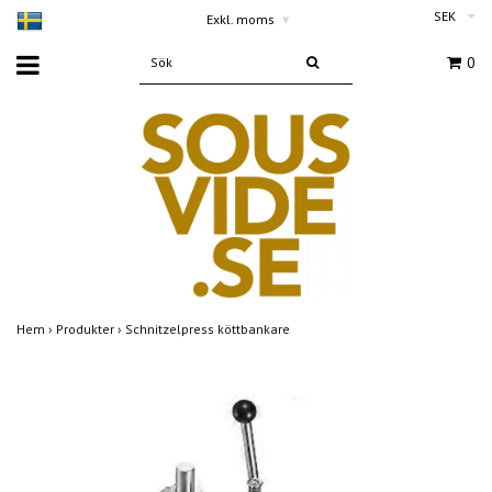
SEK
Exkl. moms
▾
0
Hem
›
Produkter
›
Schnitzelpress köttbankare