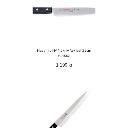
Masahiro MV filékniv flexibel 21cm
#14062
1 199 kr