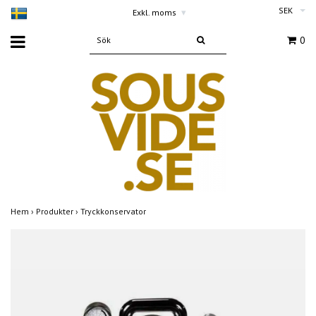
SEK
Exkl. moms
▾
0
Hem
›
Produkter
›
Tryckkonservator