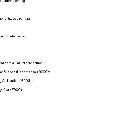
r tillreda per dag.
oner tillreda per dag.
er tillreda per dag.
isera dom olika utförandena):
mhålla och tillaga mat på +20000kr
gsfack under +25000kr
ngslåda +27000kr