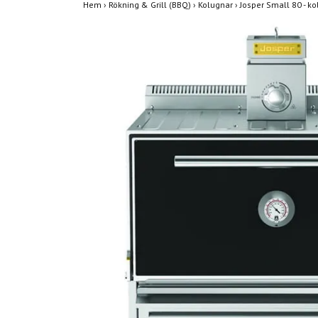
Hem
›
Rökning & Grill (BBQ)
›
Kolugnar
›
Josper Small 80 - k