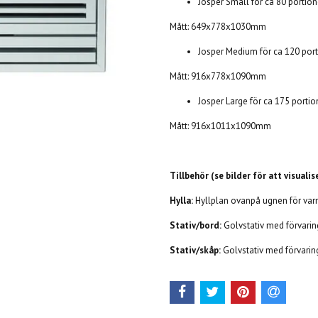
Josper Small för ca 80 portione
Mått: 649x778x1030mm
Josper Medium för ca 120 porti
Mått: 916x778x1090mm
Josper Large för ca 175 portion
Mått: 916x1011x1090mm
Tillbehör (se bilder för att visual
Hylla:
Hyllplan ovanpå ugnen för var
Stativ/bord:
Golvstativ med förvarin
Stativ/skåp:
Golvstativ med förvari