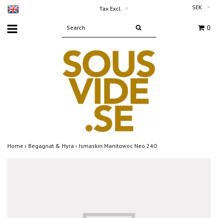
SEK
Tax Excl.
▾
0
Home
›
Begagnat & Hyra
›
Ismaskin Manitowoc Neo 240