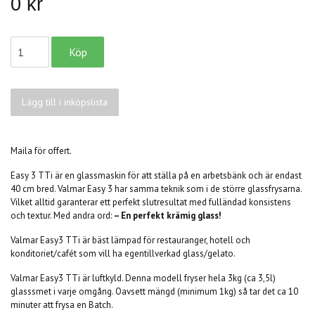
0 kr
Lägg till i inköpslista
Maila för offert.
Easy 3 TTi är en glassmaskin för att ställa på en arbetsbänk och är endast
40 cm bred. Valmar Easy 3 har samma teknik som i de större glassfrysarna.
Vilket alltid garanterar ett perfekt slutresultat med fulländad konsistens
och textur. Med andra ord:
– En perfekt krämig glass!
Valmar Easy3 TTi är bäst lämpad för restauranger, hotell och
konditoriet/cafét som vill ha egentillverkad glass/gelato.
Valmar Easy3 TTi är
luftkyld. Denna modell fryser hela 3kg (ca 3,5l)
glasssmet i varje omgång. Oavsett mängd (minimum 1kg) så tar det ca 10
minuter att frysa en Batch.