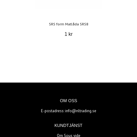
SRS form Matlåda SRS8
1 kr
OM OSS
E-postadress:
info@nltrading.se
KUNDTJÄNST
Om Sous vide