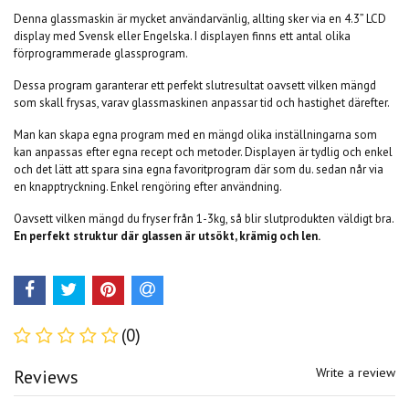
Denna glassmaskin är mycket användarvänlig, allting sker via en 4.3” LCD
display med Svensk eller Engelska. I displayen finns ett antal olika
förprogrammerade glassprogram.
Dessa program garanterar ett perfekt slutresultat oavsett vilken mängd
som skall frysas, varav glassmaskinen anpassar tid och hastighet därefter.
Man kan skapa egna program med en mängd olika inställningarna som
kan anpassas efter egna recept och metoder. Displayen är tydlig och enkel
och det lätt att spara sina egna favoritprogram där som du. sedan når via
en knapptryckning. Enkel rengöring efter användning.
Oavsett vilken mängd du fryser från 1-3kg, så blir slutprodukten väldigt bra.
En perfekt struktur där glassen är utsökt, krämig och len.
(0)
Write a review
Reviews