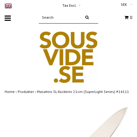
SEK
Tax Excl.
▾
0
Home
›
Produkter
›
Masahiro SL Kockkniv 21cm (SuperLight Series) #14111