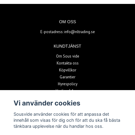
OM OSS
E-postadress:
info@nltrading.se
KUNDTJÄNST
Om Sous vide
Kontakta oss
Köpvillkor
Garantier
Hyrespolicy
Vanliga frågor
Vi använder cookies
PAYMENT METHODS
Sousvide använder cookies för att anpassa det
innehåll som visas för dig och för att du ska få bästa
tänkbara upplevelse när du handlar hos oss.