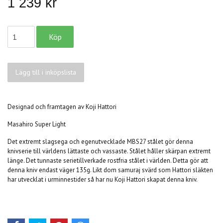
1 239 kr
Lägg till i inköpslista
Designad och framtagen av Koji Hattori
Masahiro Super Light
Det extremt slagsega och egenutvecklade MBS27 stålet gör denna
knivserie till världens lättaste och vassaste. Stålet håller skärpan extremt
länge. Det tunnaste serietillverkade rostfria stålet i världen. Detta gör att
denna kniv endast väger 135g. Likt dom samuraj svärd som Hattori släkten
har utvecklat i urminnestider så har nu Koji Hattori skapat denna kniv.