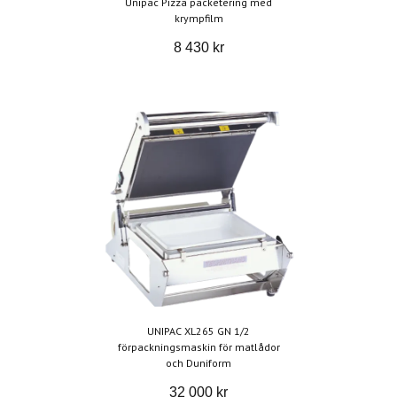
Unipac Pizza packetering med
krympfilm
8 430 kr
UNIPAC XL265 GN 1/2
förpackningsmaskin för matlådor
och Duniform
32 000 kr