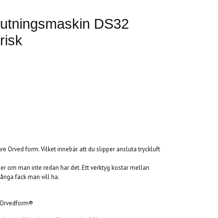
slutningsmaskin DS32
risk
e Orved form. Vilket innebär att du slipper ansluta tryckluft
er om man inte redan har det. Ett verktyg kostar mellan
nga fack man vill ha.
n Orvedform®