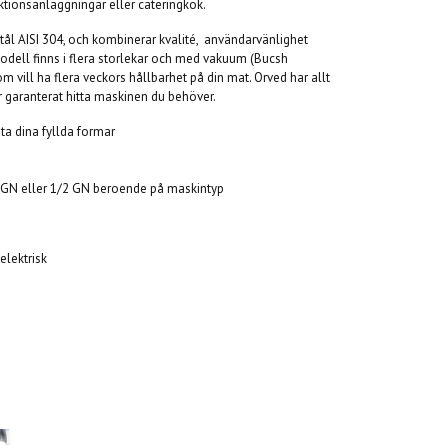
uktionsanläggningar eller cateringkök.
stål AISI 304, och kombinerar kvalité,
användarvänlighet
dell finns i flera storlekar och med vakuum (Bucsh
 vill ha flera veckors hållbarhet på din mat. Orved har allt
r garanterat hitta maskinen du behöver.
uta dina fyllda formar
/4 GN eller 1/2 GN beroende på maskintyp
elektrisk