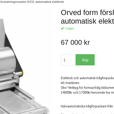
förslutningsmaskin DS32 automatisk elektrisk
Orved form för
automatisk elekt
I lager.
67 000 kr
Elektrisk och automatisk trågförpackar
till maskinen.
Obs! Verktyg för formar/tråg tillkomm
14000kr och 17000kr beroende hur må
Halvautomatiska trågförpackare frå