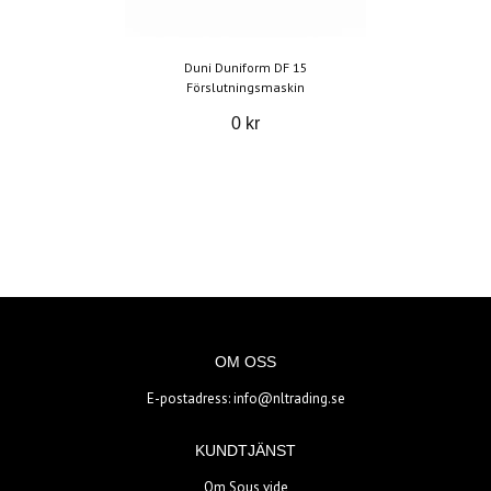
Duni Duniform DF 15
Förslutningsmaskin
0 kr
OM OSS
E-postadress:
info@nltrading.se
KUNDTJÄNST
Om Sous vide