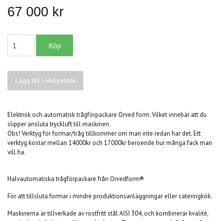
67 000 kr
Lägg till i inköpslista
Elektrisk och automatisk trågförpackare Orved form. Vilket innebär att du
slipper ansluta tryckluft till maskinen.
Obs! Verktyg för formar/tråg tillkommer om man inte redan har det. Ett
verktyg kostar mellan 14000kr och 17000kr beroende hur många fack man
vill ha.
Halvautomatiska trågförpackare från Orvedform®
För att tillsluta formar i mindre produktionsanläggningar eller cateringkök.
Maskinerna är tillverkade av rostfritt stål AISI 304, och kombinerar kvalité,