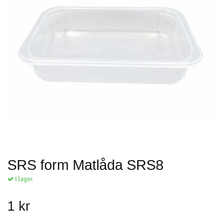
SRS form Matlåda SRS8
I lager.
1 kr