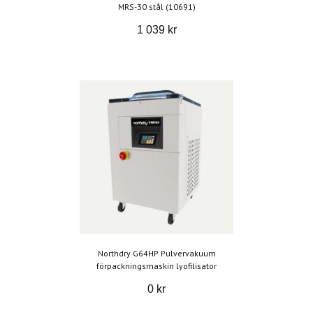
MRS-30 stål (10691)
1 039 kr
Northdry G64HP Pulvervakuum
förpackningsmaskin lyofilisator
0 kr