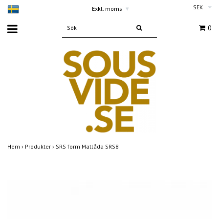
SEK
Exkl. moms
▾
0
Hem
›
Produkter
›
SRS form Matlåda SRS8