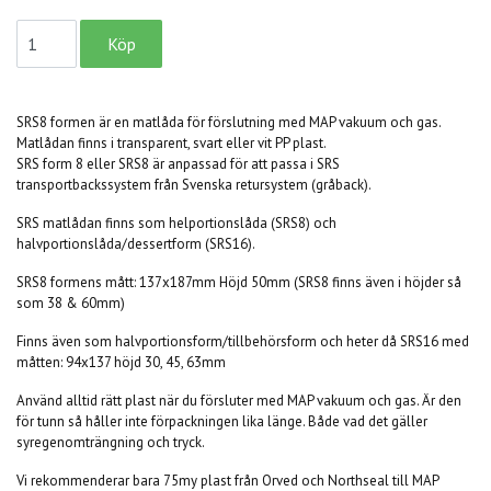
SRS8 formen är en matlåda för förslutning med MAP vakuum och gas.
Matlådan finns i transparent, svart eller vit PP plast.
SRS form 8 eller SRS8 är anpassad för att passa i SRS
transportbackssystem från Svenska retursystem (gråback).
SRS matlådan finns som helportionslåda (SRS8) och
halvportionslåda/dessertform (SRS16).
SRS8 formens mått: 137x187mm Höjd 50mm (SRS8 finns även i höjder så
som 38 & 60mm)
Finns även som halvportionsform/tillbehörsform och heter då SRS16 med
måtten: 94x137 höjd 30, 45, 63mm
Använd alltid rätt plast när du försluter med MAP vakuum och gas. Är den
för tunn så håller inte förpackningen lika länge. Både vad det gäller
syregenomträngning och tryck.
Vi rekommenderar bara 75my plast från Orved och Northseal till MAP