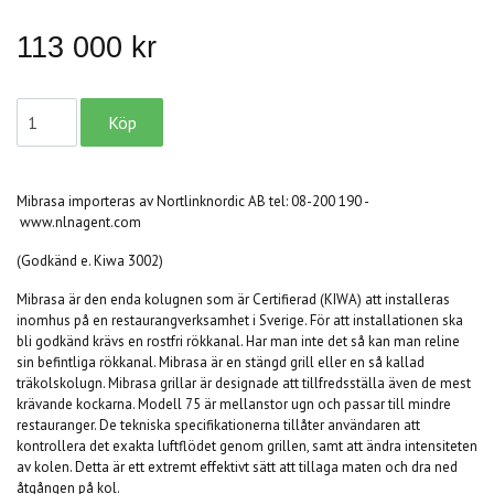
113 000 kr
Mibrasa importeras av Nortlinknordic AB tel: 08-200 190 -
www.nlnagent.com
(Godkänd e. Kiwa 3002)
Mibrasa är den enda kolugnen som är Certifierad (KIWA) att installeras
inomhus på en restaurangverksamhet i Sverige. För att installationen ska
bli godkänd krävs en rostfri rökkanal. Har man inte det så kan man reline
sin befintliga rökkanal. Mibrasa är en stängd grill eller en så kallad
träkolskolugn. Mibrasa grillar är designade att tillfredsställa även de mest
krävande kockarna. Modell 75 är mellanstor ugn och passar till mindre
restauranger. De tekniska specifikationerna tillåter användaren att
kontrollera det exakta luftflödet genom grillen, samt att ändra intensiteten
av kolen. Detta är ett extremt effektivt sätt att tillaga maten och dra ned
åtgången på kol.