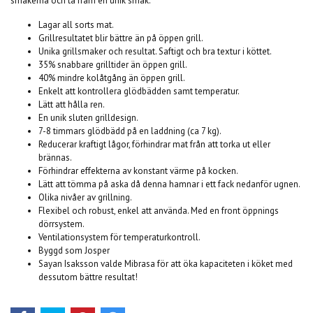
smakerna och ta fram en unik smak.
Lagar all sorts mat.
Grillresultatet blir bättre än på öppen grill.
Unika grillsmaker och resultat. Saftigt och bra textur i köttet.
35% snabbare grilltider än öppen grill.
40% mindre kolåtgång än öppen grill.
Enkelt att kontrollera glödbädden samt temperatur.
Lätt att hålla ren.
En unik sluten grilldesign.
7-8 timmars glödbädd på en laddning (ca 7 kg).
Reducerar kraftigt lågor, förhindrar mat från att torka ut eller
brännas.
Förhindrar effekterna av konstant värme på kocken.
Lätt att tömma på aska då denna hamnar i ett fack nedanför ugnen.
Olika nivåer av grillning.
Flexibel och robust, enkel att använda. Med en front öppnings
dörrsystem.
Ventilationsystem för temperaturkontroll.
Byggd som Josper
Sayan Isaksson valde Mibrasa för att öka kapaciteten i köket med
dessutom bättre resultat!